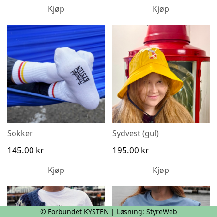
handlekurv
Legg til i
Kjøp
Kjøp
handlekurv
Sydvest
Sokker
(gul)
Se detaljer
Se detaljer
145.00 kr
195.00 kr
Sokker
Sydvest (gul)
145.00 kr
195.00 kr
Legg til i
handlekurv
Legg til i
Kjøp
Kjøp
handlekurv
T-skjorte
T-skjorte anker
© Forbundet KYSTEN | Løsning:
StyreWeb