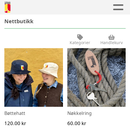
Nettbutikk
Kategorier
Handlekurv
Bøttehatt
Nøkkelring
Se detaljer
Se detaljer
120.00 kr
60.00 kr
Bøttehatt
Nøkkelring
120.00 kr
60.00 kr
Legg til i