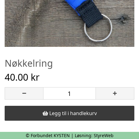
Nøkkelring
40.00 kr
Legg til i handlekurv
© Forbundet KYSTEN | Løsning:
StyreWeb